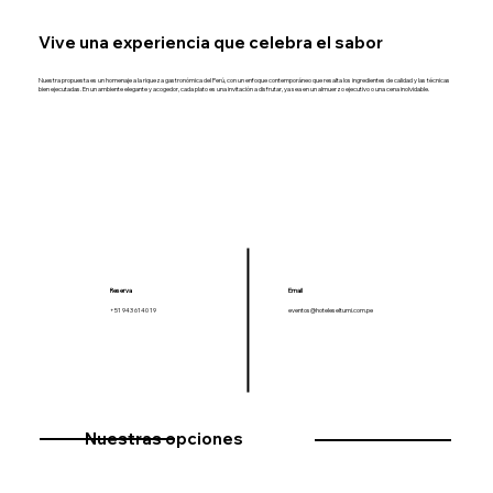
Vive una experiencia que celebra el sabor
Nuestra propuesta es un homenaje a la riqueza gastronómica del Perú, con un enfoque contemporáneo que resalta los ingredientes de calidad y las técnicas
bien ejecutadas. En un ambiente elegante y acogedor, cada plato es una invitación a disfrutar, ya sea en un almuerzo ejecutivo o una cena inolvidable.
Email
Reserva
eventos@hoteleseltumi.com.pe
+51 943 6140 19
Nuestras opciones